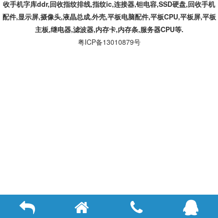
收手机字库ddr,回收指纹排线,指纹ic,连接器,钽电容,SSD硬盘,回收手机
配件,显示屏,摄像头,液晶总成,外壳,平板电脑配件,平板CPU,平板屏,平板
主板,继电器,滤波器,内存卡,内存条,服务器CPU等.
粤ICP备13010879号