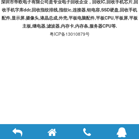
深圳市帝欧电子有限公司是专业
电子回收企业，回收IC,
回收手机芯片,回
收手机字库ddr,回收指纹排线,指纹ic,连接器,钽电容,SSD硬盘,回收手机
配件,显示屏,摄像头,液晶总成,外壳,平板电脑配件,平板CPU,平板屏,平板
主板,继电器,滤波器,内存卡,内存条,服务器CPU等.
粤ICP备13010879号