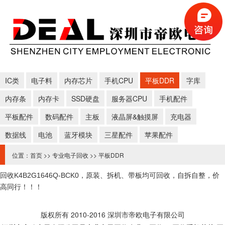
IC类
电子料
内存芯片
手机CPU
平板DDR
字库
内存条
内存卡
SSD硬盘
服务器CPU
手机配件
平板配件
数码配件
主板
液晶屏&触摸屏
充电器
数据线
电池
蓝牙模块
三星配件
苹果配件
位置：
首页
>>
专业电子回收
>>
平板DDR
回收K4B2G1646Q-BCK0，
原装、拆机、带板均可回收，自拆自整，价
高同行！！！
版权所有 2010-2016 深圳市帝欧电子有限公司