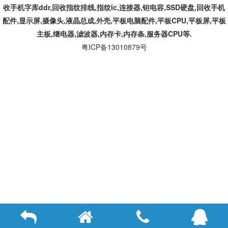
收手机字库ddr,回收指纹排线,指纹ic,连接器,钽电容,SSD硬盘,回收手机
配件,显示屏,摄像头,液晶总成,外壳,平板电脑配件,平板CPU,平板屏,平板
主板,继电器,滤波器,内存卡,内存条,服务器CPU等.
粤ICP备13010879号